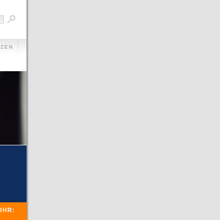
AZEN
UM
UHR: