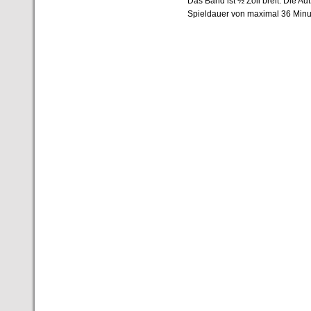
Das Band ist ½ Zoll breit. Die Au
Spieldauer von maximal 36 Minu