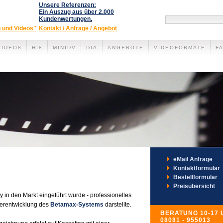
Unsere Referenzen:
Ein Auszug aus über 2.000
Kundenwertungen.
n und Videos"
Kontakt / Anfrage / Angebot
VIDEO8
HI8
MINIDV
DIA
ANGEBOTE
VIDEOFORMATE
F
, SD CARD
FACHBEGRIFFE
SCHMALFILMFORMATE
FILMFOR
eMail Anfrage
Kontaktformular
Bestellformular
Preisübersicht
 in den Markt eingeführt wurde - professionelles
terentwicklung des
Betamax-Systems
darstellte.
BERATUNG 10-17 
08081 - 955013